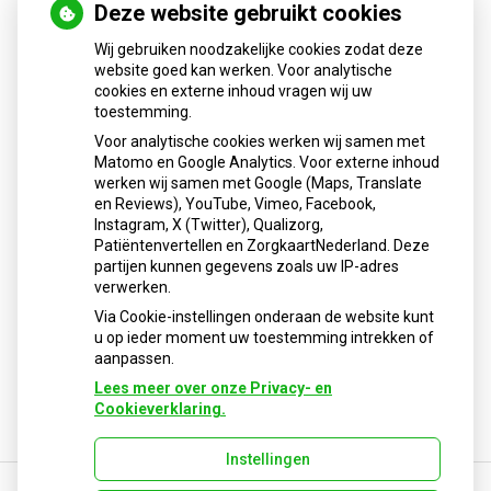
Deze website gebruikt cookies
Wij gebruiken noodzakelijke cookies zodat deze
website goed kan werken. Voor analytische
Dienstrooster
cookies en externe inhoud vragen wij uw
toestemming.
Buiten onze openingstijden kunt u voor spoedeisende
Voor analytische cookies werken wij samen met
farmaceutische hulp terecht bij:
Matomo en Google Analytics. Voor externe inhoud
Spoedapotheek Den Haag locatie HagaZiekenhuis
werken wij samen met Google (Maps, Translate
Charlotte Jacobslaan 10 2545 AB Den Haag
en Reviews), YouTube, Vimeo, Facebook,
Instagram, X (Twitter), Qualizorg,
Openingstijden spoedapotheek:
Patiëntenvertellen en ZorgkaartNederland. Deze
Maandag t/m vrijdag van 17.30 uur tot 08.00 uur
partijen kunnen gegevens zoals uw IP-adres
Zaterdag, zondag en feestdagen doorlopend geopend
verwerken.
Tel.: 070-2101465
Via Cookie-instellingen onderaan de website kunt
u op ieder moment uw toestemming intrekken of
aanpassen.
Lees meer over onze Privacy- en
Cookieverklaring.
Instellingen