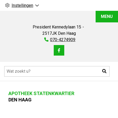
Instellingen
Apotheek
MENU
Statenkwartier
President Kennedylaan
15
2517JK
Den Haag
Tel:
070-4274909
Bezoek
onze
Hoofdmenu
facebook
Zoeke
pagina
APOTHEEK STATENKWARTIER
DEN HAAG