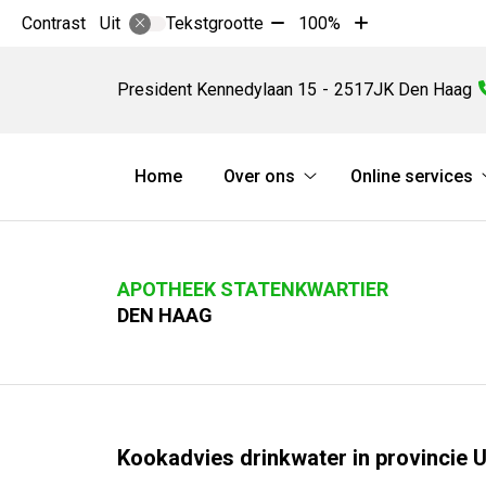
Tekst
Tekst
Contrast
Tekstgrootte
100%
Uit
verkleinen
vergroten
Apotheek
met
met
Statenkwartier
President Kennedylaan
15
2517JK
Den Haag
10%
10%
Hoofdmenu
Home
Over ons
Online services
Over
ons
submenu
APOTHEEK STATENKWARTIER
DEN HAAG
Kookadvies drinkwater in provincie 