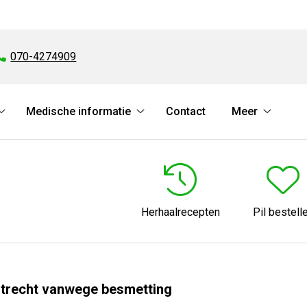
Tel:
070-4274909
Medische informatie
Contact
Meer
Online
Medische
Meer
services
informatie
submen
submenu
submenu
Herhaalrecepten
Pil bestell
Utrecht vanwege besmetting