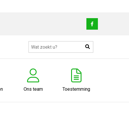
Bezoek
onze
facebook
Zoeken
pagina
u
en
Ons team
Toestemming